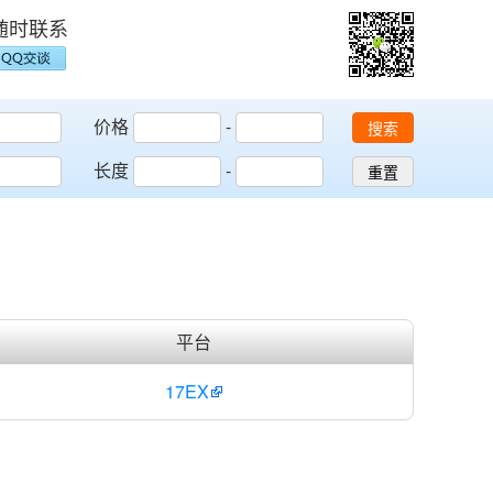
随时联系
价格
-
搜索
长度
-
重置
平台
17EX