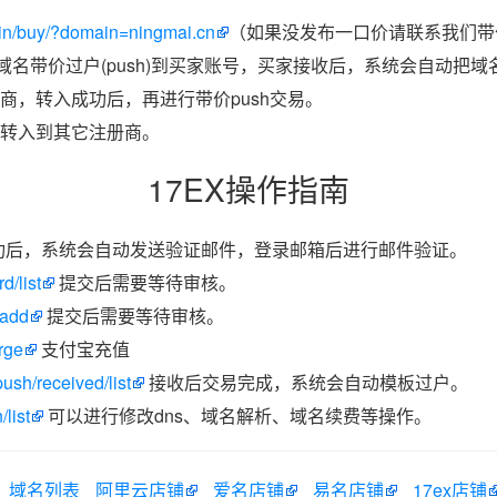
in/buy/?domain=ningmai.cn
（如果没发布一口价请联系我们带价
把域名带价过户(push)到买家账号，买家接收后，系统会自动把
商，转入成功后，再进行带价push交易。
转入到其它注册商。
17EX操作指南
功后，系统会自动发送验证邮件，登录邮箱后进行邮件验证。
d/list
提交后需要等待审核。
/add
提交后需要等待审核。
rge
支付宝充值
ush/received/list
接收后交易完成，系统会自动模板过户。
list
可以进行修改dns、域名解析、域名续费等操作。
域名列表
阿里云店铺
爱名店铺
易名店铺
17ex店铺