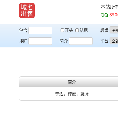
本站所
QQ
包含
开头
结尾
后缀
排除
简介
平台
简介
宁迈，柠麦，凝脉